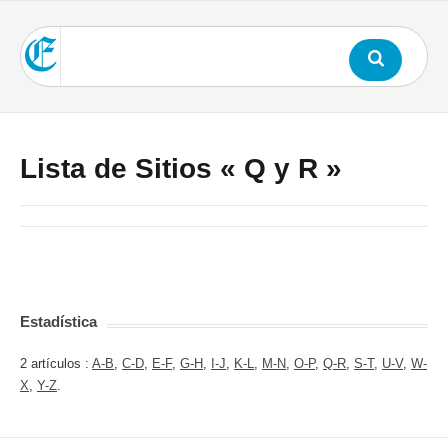
Lista de Sitios « Q y R »
Estadística
2 artículos :
A-B
,
C-D
,
E-F
,
G-H
,
I-J
,
K-L
,
M-N
,
O-P
,
Q-R
,
S-T
,
U-V
,
W-
X
,
Y-Z
.