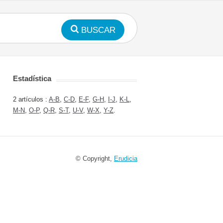
BUSCAR
Estadística
2 artículos :
A-B
,
C-D
,
E-F
,
G-H
,
I-J
,
K-L
,
M-N
,
O-P
,
Q-R
,
S-T
,
U-V
,
W-X
,
Y-Z
.
© Copyright,
Erudicia